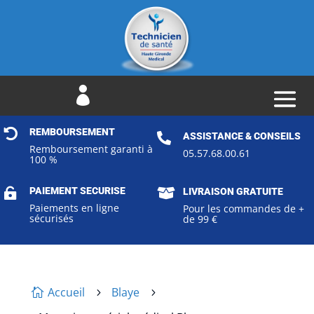


REMBOURSEMENT

ASSISTANCE & CONSEILS
Remboursement garanti à
05.57.68.00.61
100 %
PAIEMENT SECURISE


LIVRAISON GRATUITE
Paiements en ligne
Pour les commandes de +
sécurisés
de 99 €
Accueil
Blaye

5
5