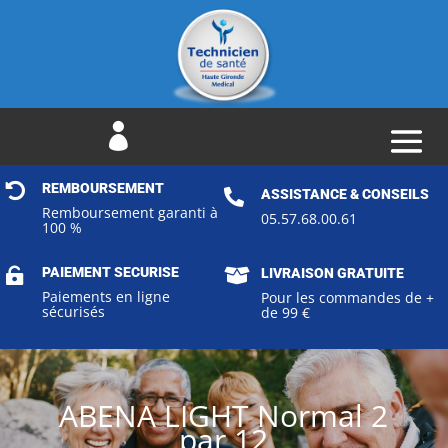


REMBOURSEMENT

ASSISTANCE & CONSEILS
Remboursement garanti à
05.57.68.00.61
100 %
PAIEMENT SECURISE


LIVRAISON GRATUITE
Paiements en ligne
Pour les commandes de +
sécurisés
de 99 €
ABENA LIGHT Normal 2
par 12