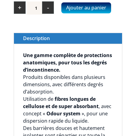
quantité
+
-
Ajouter au panier
de
ABENA
LIGHT
Normal
Description
2
par
Une gamme complète de protections
12
anatomiques, pour tous les degrés
d’incontinence.
Produits disponibles dans plusieurs
dimensions, avec différents degrés
d’absorption.
Utilisation de
fibres longues de
cellulose et de super absorbant
, avec
concept «
Odour system
», pour une
dispersion rapide du liquide.
Des barrières douces et hautement
isolantes sont réparties sur toute la