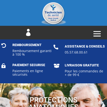


REMBOURSEMENT

ASSISTANCE & CONSEILS
Remboursement garanti
05.57.68.00.61
à 100 %
PAIEMENT SECURISE


LIVRAISON GRATUITE
Paiements en ligne
Pour les commandes de
sécurisés
+ de 99 €
PROTECTIONS