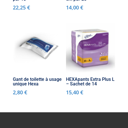
22,25
€
14,00
€
Gant de toilette à usage
HEXApants Extra Plus L
unique Hexa
– Sachet de 14
2,80
€
15,40
€