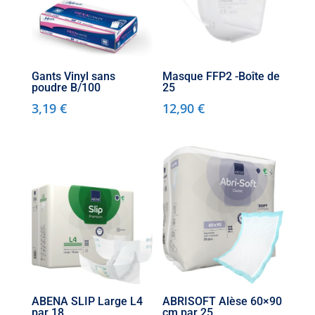
Gants Vinyl sans
Masque FFP2 -Boîte de
poudre B/100
25
3,19
€
12,90
€
ABENA SLIP Large L4
ABRISOFT Alèse 60×90
par 18
cm par 25