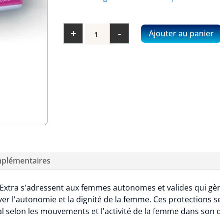
quantité
+
-
Ajouter au panier
de
HEXA
Lady
Extra
-
Sachet
de
10
mplémentaires
Extra s'adressent aux femmes autonomes et valides qui gère
r l'autonomie et la dignité de la femme. Ces protections s
l selon les mouvements et l'activité de la femme dans son 