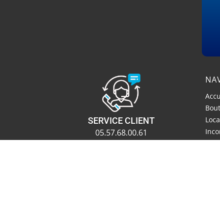
NA
Accu
Bou
Loca
SERVICE CLIENT
Inco
05.57.68.00.61
Han
Main
DÉCLARER UN INCIDENT
Prof