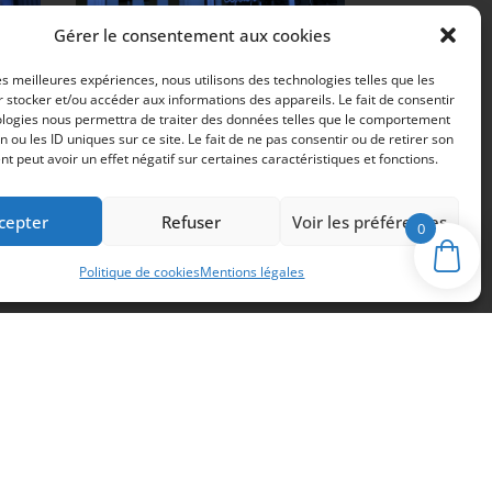
Gérer le consentement aux cookies
 IV
40 avenue de Gauvin 33390
les meilleures expériences, nous utilisons des technologies telles que les
Saint Martin Lacaussade
 stocker et/ou accéder aux informations des appareils. Le fait de consentir
05 57 42 49 39
ologies nous permettra de traiter des données telles que le comportement
n ou les ID uniques sur ce site. Le fait de ne pas consentir ou de retirer son
 peut avoir un effet négatif sur certaines caractéristiques et fonctions.
RÉALISATION
cepter
Refuser
Voir les préférences
0
Politique de cookies
Mentions légales