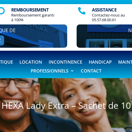
REMBOURSEMENT
ASSISTANCE


Remboursement garanti
Contactez-nous au
à 100%
05.57.68.00.61
QUE DE
N
C
TIQUE
LOCATION
INCONTINENCE
HANDICAP
MAINT
PROFESSIONNELS
CONTACT
HEXA Lady Extra – Sachet de 10