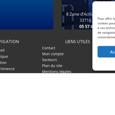
8 Zone d’Activité Bellevue
Pour offrir 
33710 Pugnac
cookies pour
05 57 68 00 61
à ces techn
de navigatio
consentement
VIGATION
LIENS UTILES
Contact
eil
Ac
Mon compte
tique
Secteurs
tion
Plan du site
ntinence
Mentions légales
dicap
tien à domicile
RÉSEAUX SOCIAUX
essionnels de santé

Recherches fréquentes